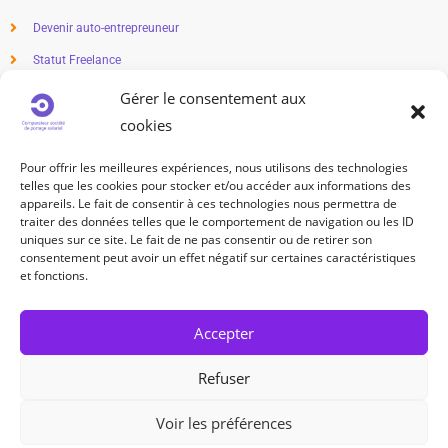
Devenir auto-entrepreuneur
Statut Freelance
Métier en freelance
Gérer le consentement aux
cookies
Freelance salaire
Freelance impôts
Pour offrir les meilleures expériences, nous utilisons des technologies
telles que les cookies pour stocker et/ou accéder aux informations des
TRAVAILLEUR INDÉPENDANT
appareils. Le fait de consentir à ces technologies nous permettra de
traiter des données telles que le comportement de navigation ou les ID
Statut travailleur indépendant
uniques sur ce site. Le fait de ne pas consentir ou de retirer son
consentement peut avoir un effet négatif sur certaines caractéristiques
Métier indépendant
et fonctions.
Cotisation sociale travailleur indépendant
Accepter
SUIVEZ-NOUS
Refuser
Voir les préférences