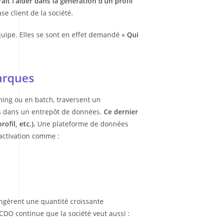
ait l’aider dans la génération d’un profil
e client de la société.
quipe. Elles se sont en effet demandé «
Qui
arques
ming ou en batch, traversent un
is dans un entrepôt de données.
Ce dernier
fil, etc.).
Une plateforme de données
’activation comme :
s ingèrent une quantité croissante
a CDO continue que la société veut aussi :