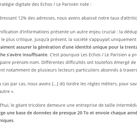
tratégie digitale des Echos / Le Parisien note :
dressant 12% des adresses, nous avons abaissé notre taux d’attriti
nification d’informations présente un autre enjeu crucial : la déd
t le plus critique. Jusqu’à présent, la société s’appuyait uniquement 
aiment assurer la génération d’une identité unique pour la trenta
e s’avère insuffisante
. C’est pourquoi Les Echos / Le Parisien a 
 paire prénom-nom. Différentes difficultés ont toutefois émergé de 
nt notamment de plusieurs lecteurs particuliers abonnés à travers
u cas par cas, nous avons […] dû tordre les règles métiers, pour sav
autre ».
’hui, le géant tricolore demeure une entreprise de taille interméd
rge une base de données de presque 20 To et envoie chaque année
oniques
.