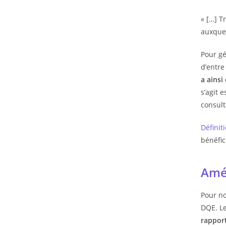
« […] T
auxquel
Pour gé
d’entre
a ainsi
s’agit 
consult
Définit
bénéfi
Amél
Pour no
DQE. Le
rapport