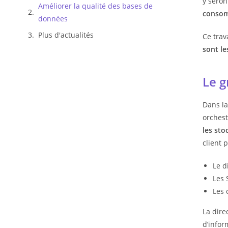
y seron
Améliorer la qualité des bases de
consom
données
Plus d'actualités
Ce trav
sont le
Le g
Dans la
orchest
les sto
client 
Le d
Les 
Les 
La dire
d’infor