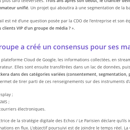
t plus tard téléversées.
Trois ans après son début, le chantier devr
mateur unifié
. Un projet qui aboutira à une segmentation de la bas
ail est né d’une question posée par la CDO de l’entreprise et son é
s clients VIP d’un groupe de média ?
».
roupe a créé un consensus pour ses m
 plateforme Cloud de Google, les informations collectées, en strea
rateur. Elles sont ensuite transférées dans un lac de données, pu
ckera dans des catégories variées (consentement, segmentation, pro
permet de tirer parti de ces renseignements sur des instruments d
isplay ;
SMS ;
courriers électroniques.
ctrice de la stratégie digitale des Echos / Le Parisien déclare qu’il
mations en flux. L’objectif poursuivi est de joindre le temps réel. L