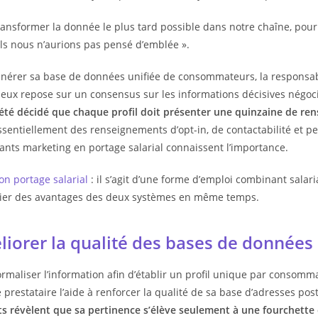
ransformer la donnée le plus tard possible dans notre chaîne, pour
s nous n’aurions pas pensé d’emblée ».
nérer sa base de données unifiée de consommateurs, la responsabl
 eux repose sur un consensus sur les informations décisives négocié
 été décidé que chaque profil doit présenter une quinzaine de re
essentiellement des renseignements d’opt-in, de contactabilité et p
ants marketing en portage salarial connaissent l’importance.
ion portage salarial
: il s’agit d’une forme d’emploi combinant salar
cier des avantages des deux systèmes en même temps.
iorer la qualité des bases de données
rmaliser l’information afin d’établir un profil unique par consomma
 prestataire l’aide à renforcer la qualité de sa base d’adresses pos
s révèlent que sa pertinence s’élève seulement à une fourchette