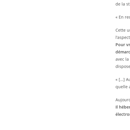
de la s
« En re
Cette u
l’aspec
Pour vr
démarch
avec la
dispose
« […] A
quelle 
Aujourd
Il hébe
électr