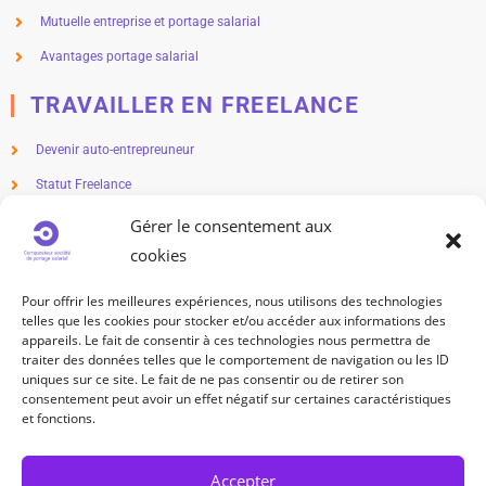
Mutuelle entreprise et portage salarial
Avantages portage salarial
TRAVAILLER EN FREELANCE
Devenir auto-entrepreuneur
Statut Freelance
Métier en freelance
Gérer le consentement aux
cookies
Freelance salaire
Freelance impôts
Pour offrir les meilleures expériences, nous utilisons des technologies
telles que les cookies pour stocker et/ou accéder aux informations des
TRAVAILLEUR INDÉPENDANT
appareils. Le fait de consentir à ces technologies nous permettra de
traiter des données telles que le comportement de navigation ou les ID
uniques sur ce site. Le fait de ne pas consentir ou de retirer son
Statut travailleur indépendant
consentement peut avoir un effet négatif sur certaines caractéristiques
Métier indépendant
et fonctions.
Cotisation sociale travailleur indépendant
Accepter