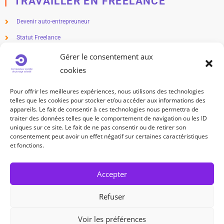
TRAVAILLER EN FREELANCE
Devenir auto-entrepreuneur
Statut Freelance
Métier en freelance
Gérer le consentement aux
cookies
Freelance salaire
Freelance impôts
Pour offrir les meilleures expériences, nous utilisons des technologies
telles que les cookies pour stocker et/ou accéder aux informations des
TRAVAILLEUR INDÉPENDANT
appareils. Le fait de consentir à ces technologies nous permettra de
traiter des données telles que le comportement de navigation ou les ID
uniques sur ce site. Le fait de ne pas consentir ou de retirer son
Statut travailleur indépendant
consentement peut avoir un effet négatif sur certaines caractéristiques
Métier indépendant
et fonctions.
Cotisation sociale travailleur indépendant
Accepter
SUIVEZ-NOUS
Refuser
Voir les préférences