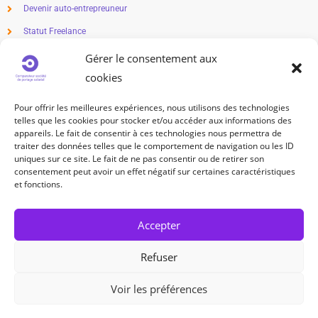
Devenir auto-entrepreuneur
Statut Freelance
Métier en freelance
Gérer le consentement aux
cookies
Freelance salaire
Freelance impôts
Pour offrir les meilleures expériences, nous utilisons des technologies
telles que les cookies pour stocker et/ou accéder aux informations des
TRAVAILLEUR INDÉPENDANT
appareils. Le fait de consentir à ces technologies nous permettra de
traiter des données telles que le comportement de navigation ou les ID
uniques sur ce site. Le fait de ne pas consentir ou de retirer son
Statut travailleur indépendant
consentement peut avoir un effet négatif sur certaines caractéristiques
Métier indépendant
et fonctions.
Cotisation sociale travailleur indépendant
Accepter
SUIVEZ-NOUS
Refuser
Voir les préférences