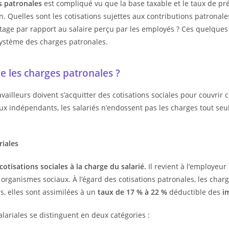
s patronales
est compliqué vu que la base taxable et le taux de pr
n. Quelles sont les cotisations sujettes aux contributions patronal
tage par rapport au salaire perçu par les employés ? Ces quelques
ystème des charges patronales.
e les charges patronales ?
availleurs doivent s’acquitter des cotisations sociales pour couvrir 
x indépendants, les salariés n’endossent pas les charges tout seul
riales
cotisations sociales à la charge du salarié.
Il revient à l’employeur
x organismes sociaux. À l’égard des cotisations patronales, les char
rs, elles sont assimilées à un
taux de 17 % à 22 %
déductible des
im
alariales se distinguent en deux catégories :