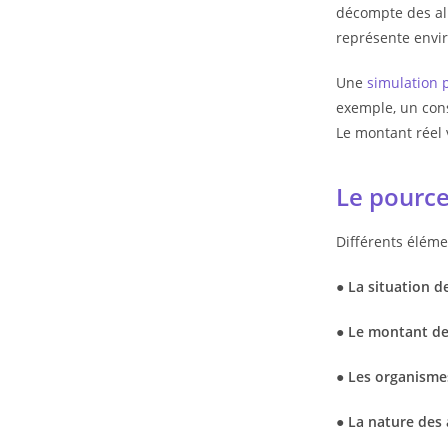
décompte des all
représente envir
Une
simulation p
exemple, un cons
Le montant réel 
Le pource
Différents éléme
● La situation d
● Le montant de 
● Les organismes
● La nature des 