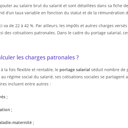
ajouter au salaire brut du salarié et sont détaillées dans sa fiche d
d d’un taux variable en fonction du statut et de la rémunération 
ci va de 22 à 42 %. Par ailleurs, les impôts et autres charges versés
ssi des cotisations patronales. Dans le cadre du portage salarial, c
culer les charges patronales ?
 la fois flexible et rentable, le
portage salarial
séduit nombre de p
 au régime social du salarié, ses cotisations sociales se partagent a
ires incluent entre autres :
és ;
tation ;
aladie-maternité ;