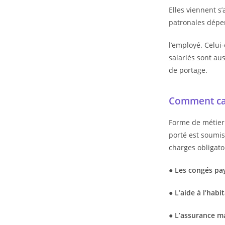
Elles viennent s’
patronales dépen
l’employé. Celui-
salariés sont au
de portage.
Comment cal
Forme de métier à
porté est soumis
charges obligato
● Les congés pay
● L’aide à l’habi
● L’assurance m