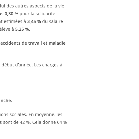
lui des autres aspects de la vie
lus
0,30 %
pour la solidarité
ont estimées à
3,45 %
du salaire
’élève à
5,25 %.
x
accidents de travail et maladie
n début d’année. Les charges à
anche.
tions sociales. En moyenne, les
les sont de 42 %. Cela donne 64 %