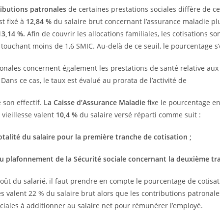
ributions patronales
de certaines prestations sociales diffère de ce
st fixé à
12,84 %
du salaire brut concernant l’assurance maladie p
13,14 %.
Afin de couvrir les allocations familiales, les cotisations s
s touchant moins de 1,6 SMIC. Au-delà de ce seuil, le pourcentage s
onales concernent également les prestations de santé relative au
Dans ce cas, le taux est évalué au prorata de l’activité de
e son effectif.
La Caisse d’Assurance Maladie
fixe le pourcentage e
 vieillesse valent
10,4 %
du salaire versé réparti comme suit :
totalité du salaire pour la première tranche de cotisation ;
au plafonnement de la Sécurité sociale concernant la deuxième tr
coût du salarié, il faut prendre en compte le pourcentage de cotisa
es valent 22 % du salaire brut alors que les contributions patrona
ociales à additionner au salaire net pour rémunérer l’employé.