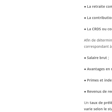
● La retraite co
● La contributio
● La CRDS ou co
Afin de détermine
correspondant à 
● Salaire brut ;
● Avantages en 
● Primes et inde
● Revenus de r
Un
taux de pré
varie selon le s