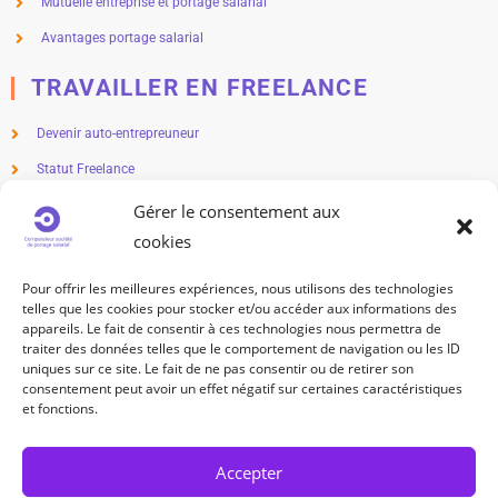
Mutuelle entreprise et portage salarial
Avantages portage salarial
TRAVAILLER EN FREELANCE
Devenir auto-entrepreuneur
Statut Freelance
Métier en freelance
Gérer le consentement aux
cookies
Freelance salaire
Freelance impôts
Pour offrir les meilleures expériences, nous utilisons des technologies
telles que les cookies pour stocker et/ou accéder aux informations des
TRAVAILLEUR INDÉPENDANT
appareils. Le fait de consentir à ces technologies nous permettra de
traiter des données telles que le comportement de navigation ou les ID
uniques sur ce site. Le fait de ne pas consentir ou de retirer son
Statut travailleur indépendant
consentement peut avoir un effet négatif sur certaines caractéristiques
Métier indépendant
et fonctions.
Cotisation sociale travailleur indépendant
Accepter
SUIVEZ-NOUS