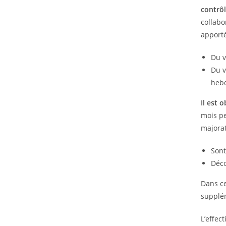
contrôl
collabo
apport
Du v
Du v
heb
Il est 
mois pe
majorat
Son
Déco
Dans ce
supplé
L’effec