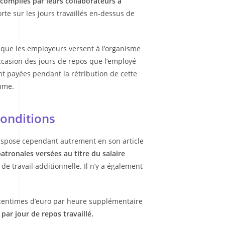
ccomplies par leurs collaborateurs à
orte sur les jours travaillés en-dessus de
 que les employeurs versent à l’organisme
ccasion des jours de repos que l’employé
nt payées pendant la rétribution de cette
omme.
conditions
 dispose cependant autrement en son article
patronales versées au titre du salaire
de travail additionnelle. Il n’y a également
0 centimes d’euro par heure supplémentaire
 par jour de repos travaillé.