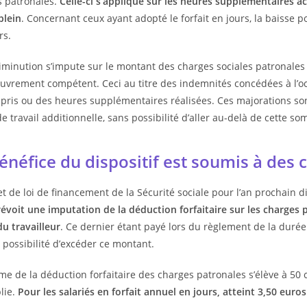
s patronales.
Celle-ci s’applique sur les heures supplémentaires a
plein
. Concernant ceux ayant adopté le forfait en jours, la baisse p
rs.
iminution s’impute sur le montant des charges sociales patronales
uvrement compétent. Ceci au titre des indemnités concédées à l’o
 pris ou des heures supplémentaires réalisées. Ces majorations so
e travail additionnelle, sans possibilité d’aller au-delà de cette s
énéfice du dispositif est soumis à des 
et de loi de financement de la Sécurité sociale pour l’an prochain
prévoit une imputation de la déduction forfaitaire sur les charges 
du travailleur
. Ce dernier étant payé lors du règlement de la durée 
possibilité d’excéder ce montant.
e de la déduction forfaitaire des charges patronales s’élève à 5
lie.
Pour les salariés en forfait annuel en jours, atteint 3,50 euros