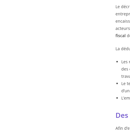
Le décr
entrepr
encaiss
acteurs
fiscal
do
La dédu
Les 
des 
trava
Le t
d’un
L’em
Des 
Afin d’