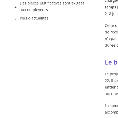
charge
Des pièces justificatives sont exigées
temps 
aux employeurs
218 jou
Plus d'actualités
Cette d
de reco
n’a pas
durée d
Le b
Le proj
22.
Il 
entier 
aucune 
La somm
accomp