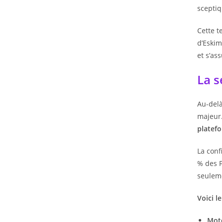
sceptiq
Cette t
d’Eskim
et s’ass
La s
Au-delà
majeur.
platef
La conf
% des F
seulem
Voici l
Mot