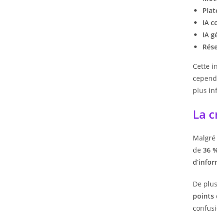
Pla
IA c
IA g
Rés
Cette i
cependa
plus in
La c
Malgré 
de
36 %
d’infor
De plu
points
confusi