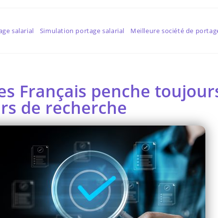
age salarial
Simulation portage salarial
Meilleure société de portage
s Français penche toujours
rs de recherche