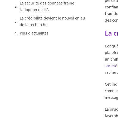
persist
La sécurité des données freine
confia
l’adoption de l’IA
traditi
La crédibilité devient le nouvel enjeu
des con
de la recherche
La c
Plus d'actualités
L’enquê
platef
un chif
societé
recherc
Cet ind
commerc
message
La prud
favorab