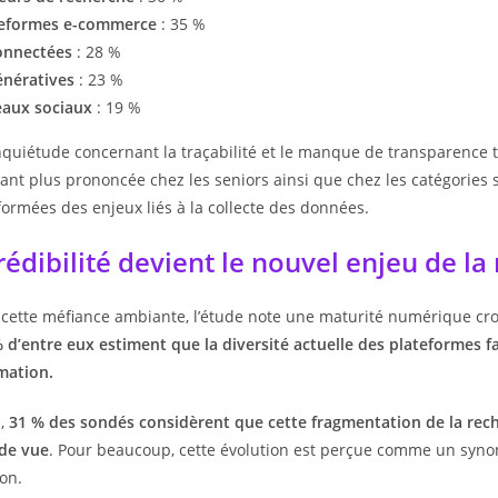
teformes e-commerce
: 35 %
onnectées
: 28 %
énératives
: 23 %
eaux sociaux
: 19 %
nquiétude concernant la traçabilité et le manque de transparence tr
nt plus prononcée chez les seniors ainsi que chez les catégories 
formées des enjeux liés à la collecte des données.
rédibilité devient le nouvel enjeu de la
cette méfiance ambiante, l’étude note une maturité numérique croi
 d’entre eux estiment que la diversité actuelle des plateformes fa
mation.
s,
31 % des sondés considèrent que cette fragmentation de la rech
 de vue
. Pour beaucoup, cette évolution est perçue comme un syno
on.