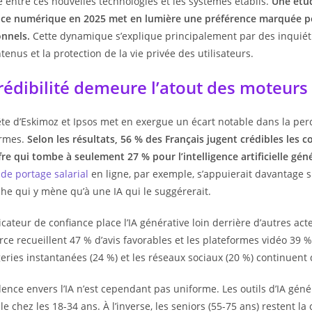
e entre ces nouvelles technologies et les systèmes établis.
Une étud
nce numérique en 2025 met en lumière une préférence marquée p
onnels.
Cette dynamique s’explique principalement par des inquiétu
tenus et la protection de la vie privée des utilisateurs.
rédibilité demeure l’atout des moteurs 
te d’Eskimoz et Ipsos met en exergue un écart notable dans la perce
ormes.
Selon les résultats,
56 % des Français jugent crédibles les 
fre qui tombe à seulement 27 % pour l’intelligence artificielle gén
 de portage salarial
en ligne, par exemple, s’appuierait davantage 
he qui y mène qu’à une IA qui le suggérerait.
icateur de confiance place l’IA générative loin derrière d’autres a
e recueillent 47 % d’avis favorables et les plateformes vidéo 39 %
ries instantanées (24 %) et les réseaux sociaux (20 %) continuent
ence envers l’IA n’est cependant pas uniforme. Les outils d’IA géné
le chez les 18-34 ans. À l’inverse, les seniors (55-75 ans) restent 