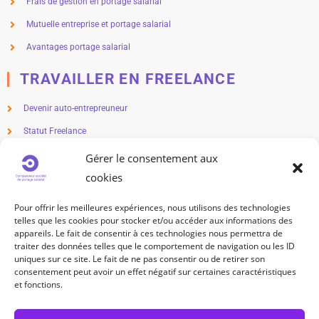
Frais de gestion en portage salarial
Mutuelle entreprise et portage salarial
Avantages portage salarial
TRAVAILLER EN FREELANCE
Devenir auto-entrepreuneur
Statut Freelance
Métier en freelance
Gérer le consentement aux
cookies
Freelance salaire
Freelance impôts
Pour offrir les meilleures expériences, nous utilisons des technologies
telles que les cookies pour stocker et/ou accéder aux informations des
TRAVAILLEUR INDÉPENDANT
appareils. Le fait de consentir à ces technologies nous permettra de
traiter des données telles que le comportement de navigation ou les ID
uniques sur ce site. Le fait de ne pas consentir ou de retirer son
Statut travailleur indépendant
consentement peut avoir un effet négatif sur certaines caractéristiques
Métier indépendant
et fonctions.
Cotisation sociale travailleur indépendant